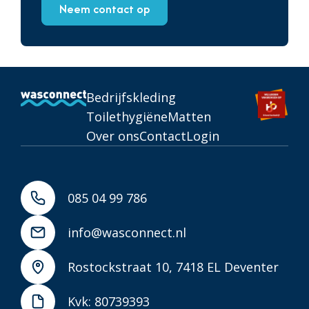
Neem contact op
Bedrijfskleding
Toilethygiëne
Matten
Over ons
Contact
Login
085 04 99 786
info@wasconnect.nl
Rostockstraat 10, 7418 EL Deventer
Kvk: 80739393