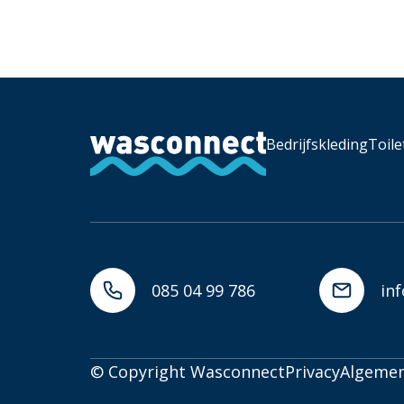
Bedrijfskleding
Toile
085 04 99 786
in
© Copyright Wasconnect
Privacy
Algeme