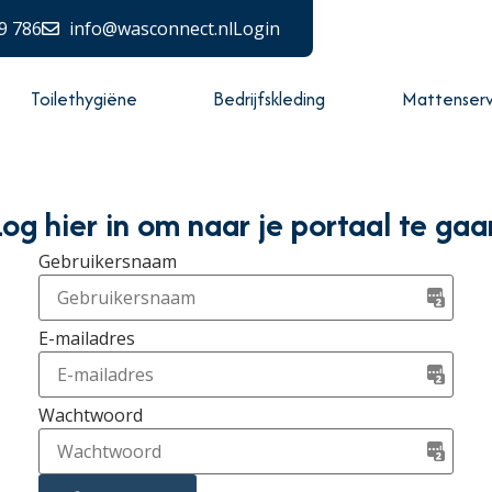
9 786
info@wasconnect.nl
Login
Toilethygiëne
Bedrijfskleding
Mattenserv
Log hier in om naar je portaal te gaa
Gebruikersnaam
E-mailadres
Wachtwoord