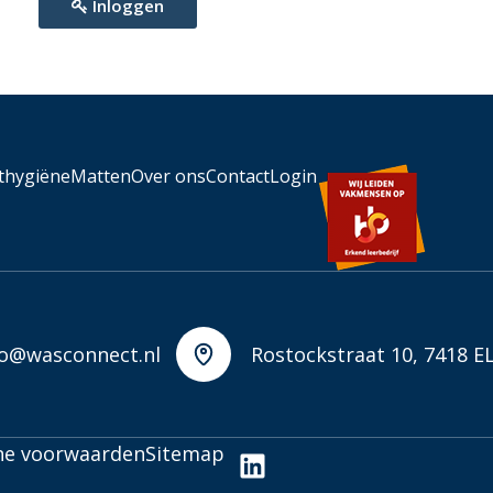
Inloggen
thygiëne
Matten
Over ons
Contact
Login
fo@wasconnect.nl
Rostockstraat 10, 7418 E
ne voorwaarden
Sitemap