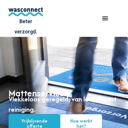
Beter
verzorgd.
Mattenservice
Vlekkeloos geregeld, van levering tot
reiniging.
Vrijblijvende
Hoe werkt
offerte
het?