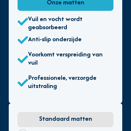
Onze matten
Vuil en vocht wordt
geabsorbeerd
Anti-slip onderzijde
Voorkomt verspreiding van
vuil
Professionele, verzorgde
uitstraling
Standaard matten